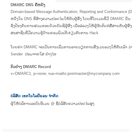
DMARC DNS ຄືຫຍັງ
Domain-based Message Authentication, Reporting and Conformance (D
ຫນຶ່ງໃນ DNS ທີ່ສ້າງຄວາມປອດໄພໃຫ້ກັບຜູ້ສົ່ງ ໂດຍທີ່ໂດເມນທີ່ມີ DMARC ນ
ຊຶ່ງປ້ອງກັນການສວມຮອຍດ້ວຍບັນຊີຜູ້ສົ່ງ ເພື່ອລໍ່ລວງໃຫ້ຜູ້ຮັບຕິດຕໍ່ສື່ສານກັບຜູ
ສະສາຊີບທີ່ມີຄວາມຮູ້ດ້ານຄອມພິວເຕີเກ່ຽວກັບການ Hack
ໂດຍຄ່າ DMARC ຈະເປັນການເພີ່ມການລາຍວຽກການສົ່ງເມນລວງໃຫ້ກັບເລົາ ວ່າມ
Sender ປອມຈາກໃສ ຢ່າງໄຮ
ຕົວຢ່າງ DMARC Record
v=DMARC1; p=none; rua=mailto:postmaster@mycompany.com
ບໍລິສັດ ເທກໂນໂລຍີແລນ ຈໍາກັດ
ຜູ້ໃຫ້ບໍລິການລະບົບອີເມນ @ ຊື່ບໍລິສັດຄວາມປອດໄພສູງ